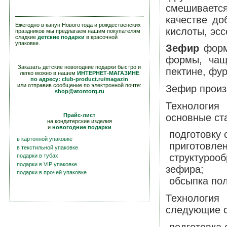
смешиваетс
качестве до
Ежегодно в канун Нового года и рождественских
кислоты, эсс
праздников мы предлагаем нашим покупателям
сладкие
детские подарки
в красочной
упаковке.
Зефир
форму
формы, чащ
Заказать детские новогодние подарки быстро и
пектине, фу
легко можно в нашем
ИНТЕРНЕТ-МАГАЗИНЕ
по адресу: club-product.ru/magazin
или отправив сообщение по электронной почте:
Зефир произ
shop@atontorg.ru
Технология
Прайс-лист
основные ст
на кондитерские изделия
и
новогодние подарки
подготовку 
в картонной упаковке
приготовле
в текстильной упаковке
структуро
подарки в тубах
подарки в VIP упаковке
зефира;
подарки в прочей упаковке
обсыпка по
Технология
следующие с
подготовка 