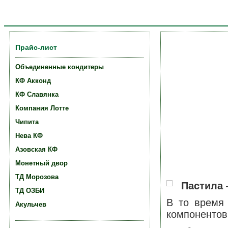
Главная
О компании
Каталог продукции
Кондите
Прайс-лист
Объединенные кондитеры
КФ Акконд
КФ Славянка
Компания Лотте
Чипита
Нева КФ
Азовская КФ
Монетный двор
ТД Морозова
Пастила
—
ТД ОЗБИ
В то время 
Акульчев
компонентов 