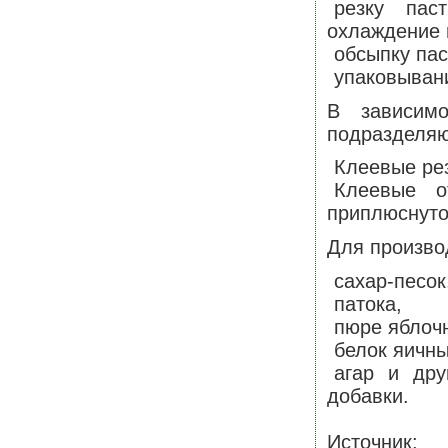
резку пас
охлаждение 
обсыпку пас
упаковыван
В зависим
подразделяю
Клеевые рез
Клеевые о
приплюснуто
Для произво
сахар-песок
патока,
пюре яблоч
белок яичны
агар и дру
добавки.
Источник: