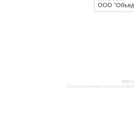
ООО "Объеди
ООО А
Оптово-розничная торговля кондит