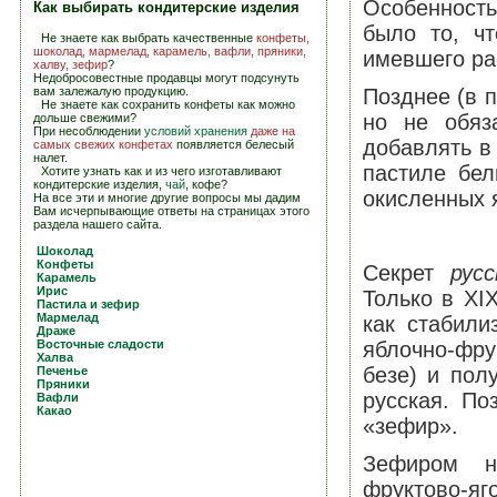
Особенность
Как выбирать кондитерские изделия
было то, чт
Не знаете как выбрать качественные
конфеты
,
шоколад
,
мармелад
,
карамель
,
вафли
,
пряники
,
имевшего ра
халву
,
зефир
?
Недобросовестные продавцы могут подсунуть
вам залежалую продукцию.
Позднее (в 
Не знаете как сохранить конфеты как можно
но не обяз
дольше свежими?
При несоблюдении
условий хранения
даже на
добавлять в
самых свежих конфетах
появляется белесый
налет.
пастиле бел
Хотите узнать как и из чего изготавливают
кондитерские изделия,
чай
, кофе?
окисленных 
На все эти и многие другие вопросы мы дадим
Вам исчерпывающие ответы на страницах этого
раздела нашего сайта.
Шоколад
Конфеты
Секрет
рус
Карамель
Ирис
Только в XI
Пастила и зефир
Мармелад
как стабили
Драже
Восточные сладости
яблочно-фру
Халва
безе) и по
Печенье
Пряники
русская. По
Вафли
Какао
«зефир».
Зефиром н
фруктово-яг